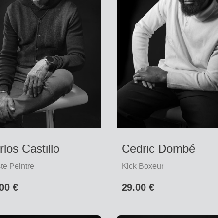
rlos Castillo
Cedric Dombé
ste Peintre
Kick Boxeur
00 €
29.00 €