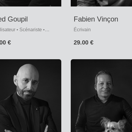
ed Goupil
Fabien Vinçon
isateur • Scénariste •
Écrivain
tographe
00 €
29.00 €