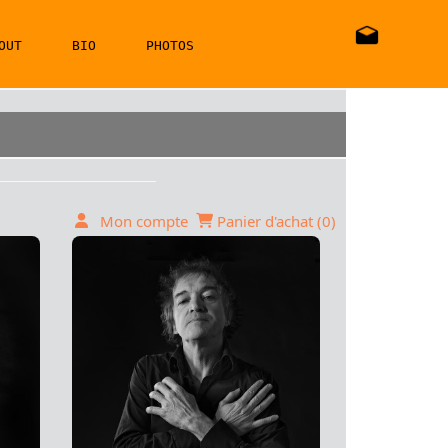
OUT
BIO
PHOTOS
Mon compte
Panier d'achat (
0
)