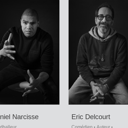
niel Narcisse
Eric Delcourt
dballeur
Comédien • Auteur •