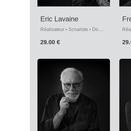
Eric Lavaine
Fr
Réalisateur • Scnariste • Dir.
Réal
Artistique
Pho
29.00 €
29.