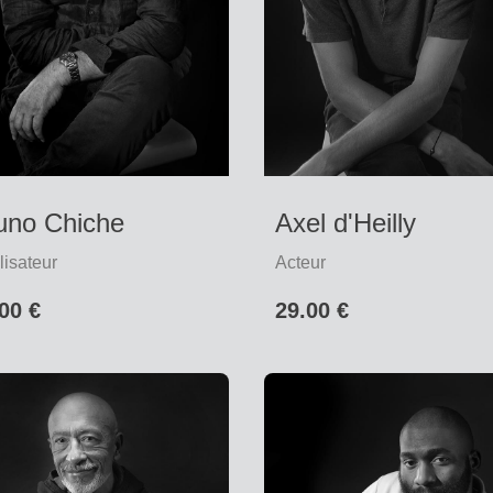
uno Chiche
Axel d'Heilly
isateur
Acteur
00 €
29.00 €