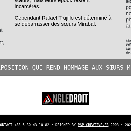
sœurs, mais leurs époux restent
le
incarcérés.
po
n
Cependant Rafael Trujillo est déterminé à
ph
se débarrasser des sœurs Mirabal.
au
st
Min
t,
Fil
Mem
de 
XPOSITION QUI REND HOMMAGE AUX SŒURS M
CONTACT +33 6 30 43 10 82 • DEIGNED BY
PSP-CREATIVE.FR
2003 • 202